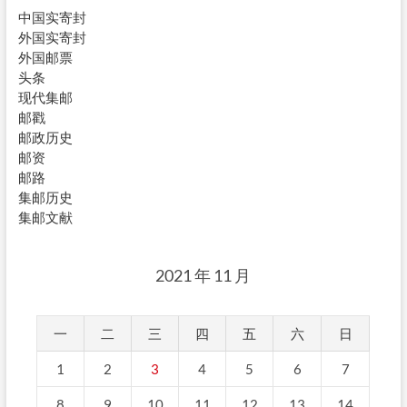
中国实寄封
外国实寄封
外国邮票
头条
现代集邮
邮戳
邮政历史
邮资
邮路
集邮历史
集邮文献
2021 年 11 月
一
二
三
四
五
六
日
1
2
3
4
5
6
7
8
9
10
11
12
13
14