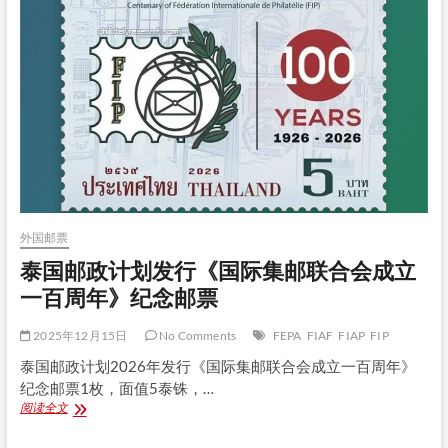
月
6
日
发
行
《国
际
集
邮
联
合
会
成
外国邮票
立
100
泰国邮政计划发行《国际集邮联合会成立
周
一百周年》纪念邮票
年》
纪
念
2025年12月15日
No Comments
FEPA
FIAF
FIAP
FIP
邮
泰国邮政计划2026年发行《国际集邮联合会成立一百周年》
票
纪念邮票1枚，面值5泰铢，…
泰
阅读全文
国
邮