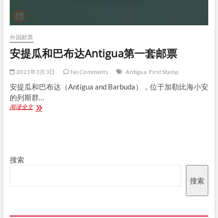
外国邮票
安提瓜和巴布达Antigua第一套邮票
2021年3月3日
No Comments
Antigua
First Stamp
安提瓜和巴布达（Antigua and Barbuda），位于加勒比海小安
的列斯群…
安
阅读全文
提
瓜
和
巴
布
搜索
达
Antigua
第
搜索
一
套
邮
票