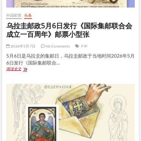
联
合
会
外国邮票
头条
成
立
乌拉圭邮政5月6日发行《国际集邮联合会
一
成立一百周年》邮票小型张
百
周
年》
2026年5月7日
No Comments
FIP
邮
5月6日是乌拉圭的集邮日，乌拉圭邮政于当地时间2026年5月
票
6日发行《国际集邮联合…
小
型
乌
阅读全文
张
拉
圭
邮
政
5
月
6
日
发
行
《国
际