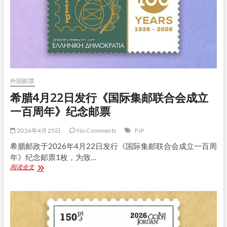
际
集
邮
联
合
会
成
立
一
外国邮票
百
周
希腊4月22日发行《国际集邮联合会成立
年》
一百周年》纪念邮票
纪
念
邮
2026年4月25日
No Comments
FIP
票
希腊邮政于2026年4月22日发行《国际集邮联合会成立一百周
年》纪念邮票1枚，为致…
希
阅读全文
腊
4
月
22
日
发