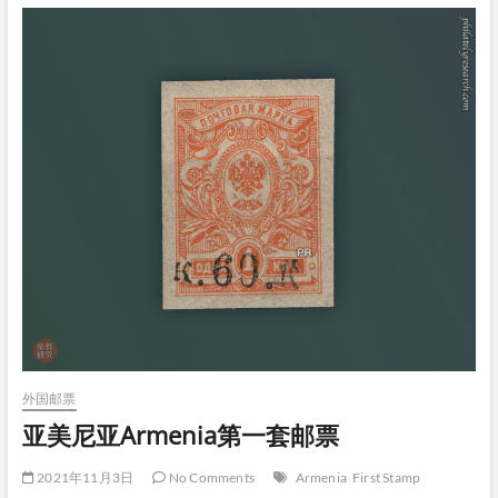
政
计
划
发
行
《国
际
集
邮
联
合
会
成
立
一
百
周
年》
纪
念
外国邮票
邮
亚美尼亚Armenia第一套邮票
票
2021年11月3日
No Comments
Armenia
First Stamp