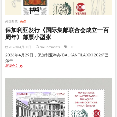
集
邮
联
合
会
外国邮票
头条
成
保加利亚发行《国际集邮联合会成立一百
立
一
周年》邮票小型张
百
周
2026年4月30日
No Comments
FIP
年》
邮
2026年4月29日，保加利亚举办“BALKANFILA XXI 2026”巴
票
尔干…
小
保
阅读全文
型
加
张
利
亚
发
行
《国
际
集
邮
联