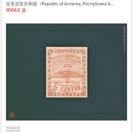
亚美尼亚共和国（Republic of Armenia, Республика А…
亚
阅读全文
美
尼
亚
Armenia
第
一
套
邮
票
外国邮票