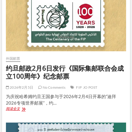
行
《国
际
集
邮
联
合
会
成
立
一
外国邮票
百
周
约旦邮政2月6日发行《国际集邮联合会成
年》
立100周年》纪念邮票
纪
念
邮
2026年2月5日
No Comments
FIP
JO POST
票
为庆祝哈希姆约旦王国参与于2026年2月4日开幕的“迪拜
2026专项世界邮展”，约…
约
阅读全文
旦
邮
政
2