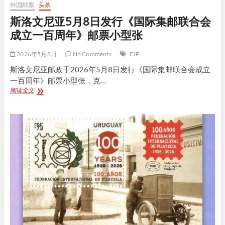
外国邮票
头条
斯洛文尼亚5月8日发行《国际集邮联合会
成立一百周年》邮票小型张
2026年5月8日
No Comments
FIP
斯洛文尼亚邮政于2026年5月8日发行《国际集邮联合会成立
一百周年》邮票小型张，克…
斯
阅读全文
洛
文
尼
亚
5
月
8
日
发
行
《国
际
集
邮