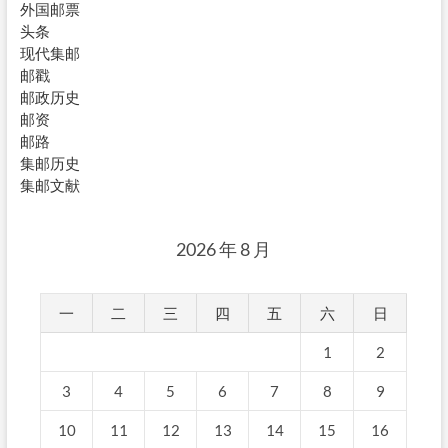
外国邮票
头条
现代集邮
邮戳
邮政历史
邮资
邮路
集邮历史
集邮文献
2026 年 8 月
一
二
三
四
五
六
日
1
2
3
4
5
6
7
8
9
10
11
12
13
14
15
16