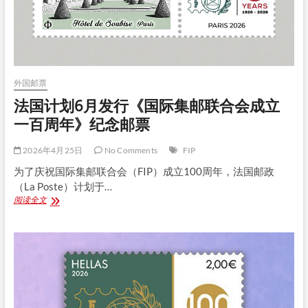
合
会
成
立
一
百
周
外国邮票
年》
邮
法国计划6月发行《国际集邮联合会成立
票
一百周年》纪念邮票
小
型
张
2026年4月25日
No Comments
FIP
为了庆祝国际集邮联合会（FIP）成立100周年，法国邮政
（La Poste）计划于…
法
阅读全文
国
计
划
6
月
发
行
《国