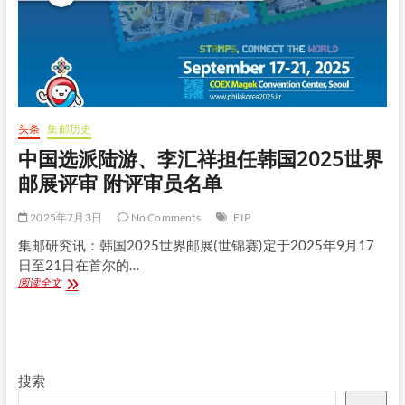
展
官
网
上
线
公
布
官
头条
集邮历史
方
标
中国选派陆游、李汇祥担任韩国2025世界
识
邮展评审 附评审员名单
和
竞
赛
2025年7月3日
No Comments
FIP
类
集邮研究讯：韩国2025世界邮展(世锦赛)定于2025年9月17
别
日至21日在首尔的…
中
阅读全文
国
选
派
陆
游、
搜索
李
汇