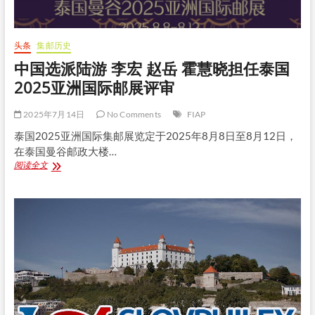
头条
集邮历史
中国选派陆游 李宏 赵岳 霍慧晓担任泰国
2025亚洲国际邮展评审
2025年7月14日
No Comments
FIAP
泰国2025亚洲国际集邮展览定于2025年8月8日至8月12日，
在泰国曼谷邮政大楼…
中
阅读全文
国
选
派
陆
游
李
宏
赵
岳
霍
慧