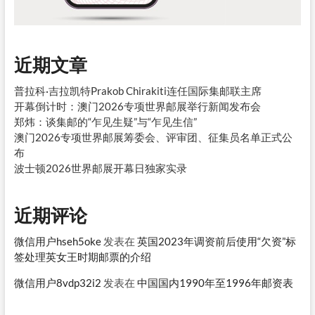
近期文章
普拉科·吉拉凯特Prakob Chirakiti连任国际集邮联主席
开幕倒计时：澳门2026专项世界邮展举行新闻发布会
郑炜：谈集邮的“乍见生疑”与“乍见生信”
澳门2026专项世界邮展筹委会、评审团、征集员名单正式公
布
波士顿2026世界邮展开幕日独家实录
近期评论
微信用户hseh5oke
发表在
英国2023年调资前后使用“欠资”标
签处理英女王时期邮票的介绍
微信用户8vdp32i2
发表在
中国国内1990年至1996年邮资表