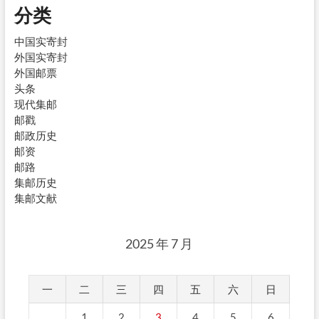
分类
中国实寄封
外国实寄封
外国邮票
头条
现代集邮
邮戳
邮政历史
邮资
邮路
集邮历史
集邮文献
2025 年 7 月
一
二
三
四
五
六
日
1
2
3
4
5
6