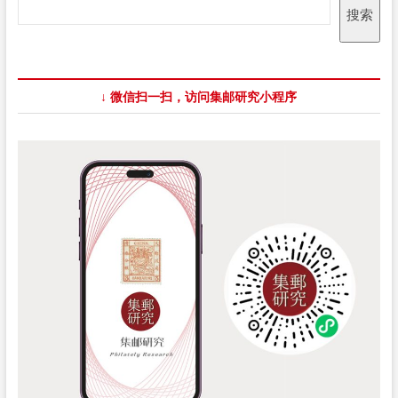
祥
搜索
担
任
韩
国
2025
↓ 微信扫一扫，访问集邮研究小程序
世
界
邮
展
评
审
附
评
审
员
名
单