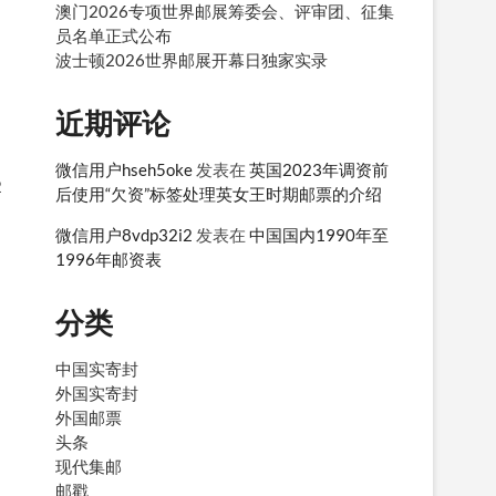
澳门2026专项世界邮展筹委会、评审团、征集
员名单正式公布
波士顿2026世界邮展开幕日独家实录
近期评论
微信用户hseh5oke
发表在
英国2023年调资前
2
后使用“欠资”标签处理英女王时期邮票的介绍
微信用户8vdp32i2
发表在
中国国内1990年至
1996年邮资表
分类
中国实寄封
外国实寄封
外国邮票
头条
现代集邮
邮戳