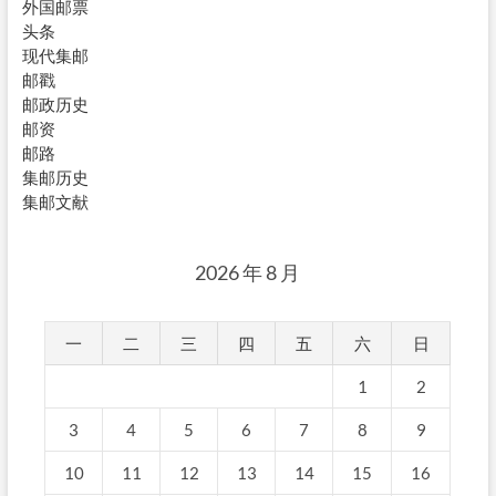
外国邮票
头条
现代集邮
邮戳
邮政历史
邮资
邮路
集邮历史
集邮文献
2026 年 8 月
一
二
三
四
五
六
日
1
2
3
4
5
6
7
8
9
10
11
12
13
14
15
16