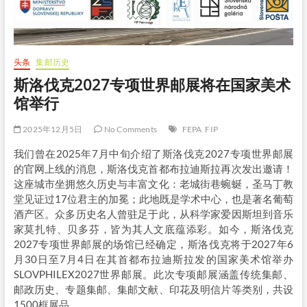
头条
集邮历史
斯洛伐克2027专项世界邮展将在国家美术
馆举行
2025年12月5日
No Comments
FEPA
FIP
我们曾在2025年7月中旬介绍了斯洛伐克2027专项世界邮展
的官网上线的消息，斯洛伐克首都布拉迪斯拉再次发出邀请！
这座城市坐拥悠久历史与丰富文化：老城街巷蜿蜒，圣马丁教
堂见证过17位君主的加冕；此地既是学术中心，也是著名葡萄
酒产区。众多历史名人曾驻足于此，从科学家爱因斯坦到音乐
家莫扎特、贝多芬，皆为其人文底蕴添彩。如今，斯洛伐克
2027专项世界邮展的场馆已经确定，斯洛伐克将于2027年6
月30日至7月4日在其首都布拉迪斯拉发的国家美术馆举办
SLOVPHILEX2027世界邮展。此次专项邮展涵盖传统集邮、
邮政历史、专题集邮、集邮文献、印花及明信片等类别，共设
1500框展品。