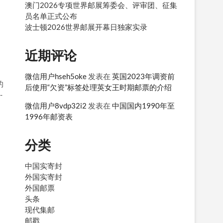
澳门2026专项世界邮展筹委会、评审团、征集
员名单正式公布
波士顿2026世界邮展开幕日独家实录
近期评论
微信用户hseh5oke
发表在
英国2023年调资前
的
后使用“欠资”标签处理英女王时期邮票的介绍
-
微信用户8vdp32i2
发表在
中国国内1990年至
1996年邮资表
分类
中国实寄封
外国实寄封
外国邮票
头条
现代集邮
邮戳