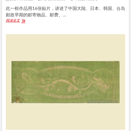
此一框作品用16张贴片，讲述了中国大陆、日本、韩国、台岛
邮政早期的邮寄物品、邮费、…
日
阅读全文
本
客
邮
局
在
大
陆、
韩
国、
日
本、
台
岛
四
地
间
的
早
期
水
陆