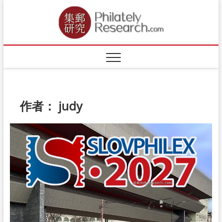
Skip
to
content
作者：
judy