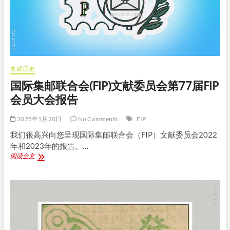
报
告
集邮历史
国际集邮联合会(FIP)文献委员会第77届FIP
会员大会报告
2025年1月20日
No Comments
FIP
我们很高兴向您呈现国际集邮联合会（FIP）文献委员会2022
年和2023年的报告。…
国
阅读全文
际
集
邮
联
合
会
(FIP)
文