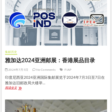
尼
雅
加
达
举
行
集邮历史
雅加达2024亚洲邮展：香港展品目录
2024年7月5日
No Comments
FIAP
印度尼西亚2024亚洲国际集邮展览于2024年7月3日至7日在
雅加达旧邮政局大楼举…
雅
阅读全文
加
达
2024
亚
洲