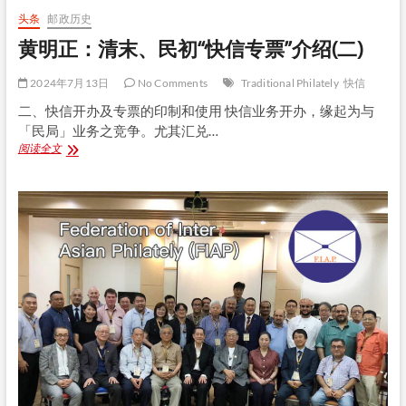
路
头条
邮政历史
邮
黄明正：清末、民初“快信专票”介绍(二)
件
运
输
2024年7月13日
No Comments
Traditional Philately
快信
(一)
二、快信开办及专票的印制和使用 快信业务开办，缘起为与
「民局」业务之竞争。尤其汇兑…
黄
阅读全文
明
正：
清
末、
民
初
“快
信
专
票”
介
绍
(二)