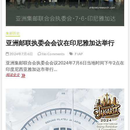
集邮历史
亚洲邮联执委会会议在印尼雅加达举行
2024年7月6日
No Comments
FIAP
亚洲集邮联合会执委会会议2024年7月6日当地时间下午2点在
印度尼西亚雅加达市举行…
亚
阅读全文
洲
邮
联
执
委
会
会
议
在
印