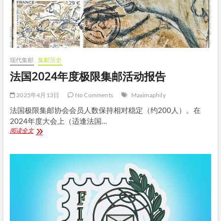
27
日
会
议
纪
要
现代集邮
集邮历史
法国2024年度极限集邮活动报告
2025年4月13日
No Comments
Maximaphily
法国极限集邮协会会员人数保持相对稳定（约200人）。在
2024年度大会上（适逢法国…
法
阅读全文
国
2024
年
度
极
限
集
邮
活
动