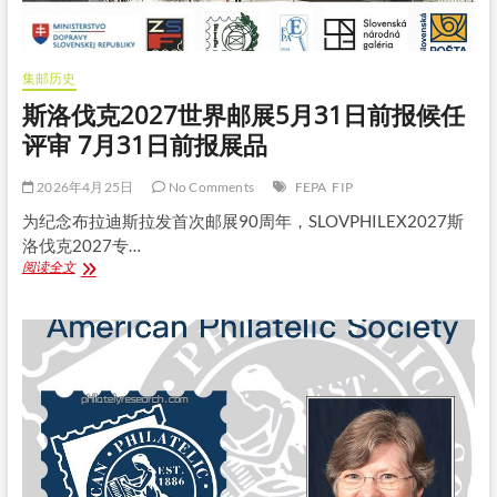
集邮历史
斯洛伐克2027世界邮展5月31日前报候任
评审 7月31日前报展品
2026年4月25日
No Comments
FEPA
FIP
为纪念布拉迪斯拉发首次邮展90周年，SLOVPHILEX2027斯
洛伐克2027专…
斯
阅读全文
洛
伐
克
2027
世
界
邮
展
5
月
31