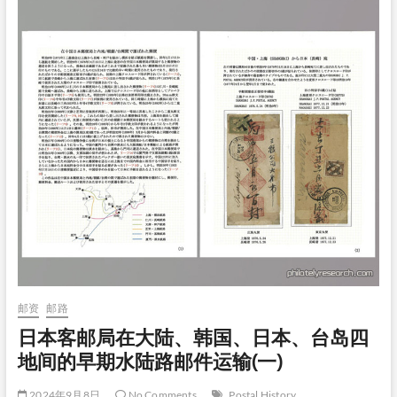
清
末、
民
初
“快
信
专
票”
介
绍
(三)
邮资
邮路
日本客邮局在大陆、韩国、日本、台岛四
地间的早期水陆路邮件运输(一)
2024年9月8日
No Comments
Postal History