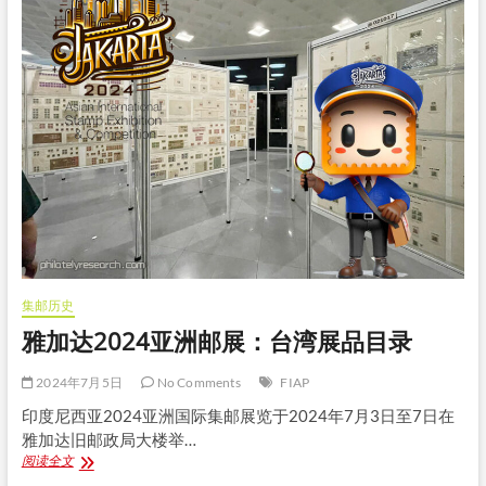
邮
展：
香
港
展
品
目
录
集邮历史
雅加达2024亚洲邮展：台湾展品目录
2024年7月5日
No Comments
FIAP
印度尼西亚2024亚洲国际集邮展览于2024年7月3日至7日在
雅加达旧邮政局大楼举…
雅
阅读全文
加