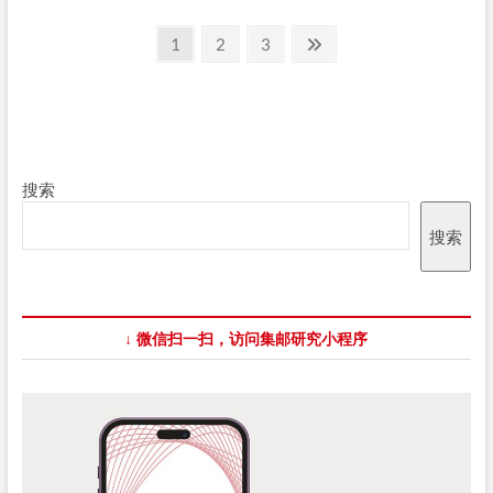
达
文
2024
Page
Page
Page
Next
1
2
3
亚
page
章
洲
邮
分
展：
台
页
湾
展
搜索
品
目
录
搜索
↓ 微信扫一扫，访问集邮研究小程序