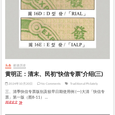
献
委
员
会
第
77
届
FIP
会
员
大
会
报
告
头条
邮政历史
黄明正：清末、民初“快信专票”介绍(三)
2024年10月20日
No Comments
Traditional Philately
三、清季快信专票版别及较早日期使用例 (一)大清「快信专
票」第一版（图8-11） …
黄
阅读全文
明
正：