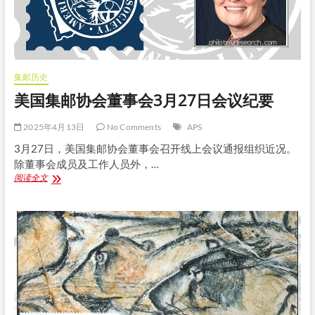
日
前
报
候
任
评
集邮历史
审
7
美国集邮协会董事会3月27日会议纪要
月
31
2025年4月13日
No Comments
APS
日
前
3月27日，美国集邮协会董事会召开线上会议通报组织近况。
报
除董事会成员及工作人员外，…
展
美
阅读全文
品
国
集
邮
协
会
董
事
会
3
月