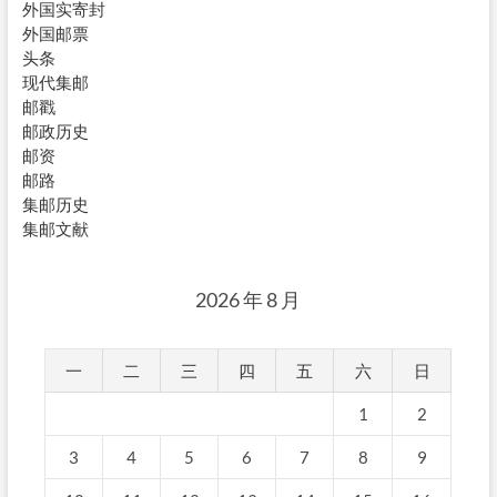
外国实寄封
外国邮票
头条
现代集邮
邮戳
邮政历史
邮资
邮路
集邮历史
集邮文献
2026 年 8 月
一
二
三
四
五
六
日
1
2
3
4
5
6
7
8
9