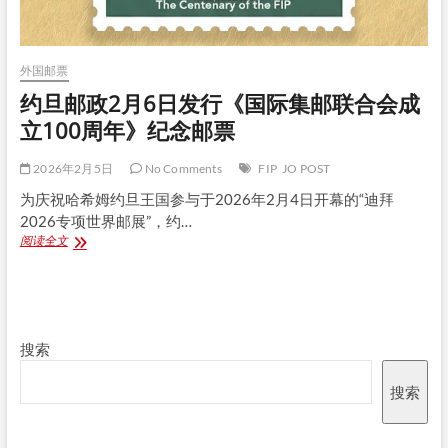
外国邮票
约旦邮政2月6日发行《国际集邮联合会成
立100周年》纪念邮票
2026年2月5日
No Comments
FIP
JO POST
为庆祝哈希姆约旦王国参与于2026年2月4日开幕的“迪拜
2026专项世界邮展”，约…
约
阅读全文
旦
邮
政
2
月
搜索
6
日
发
搜索
行
《国
际