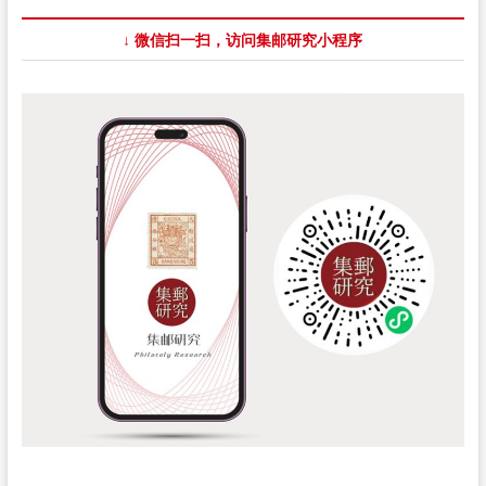
集
邮
↓ 微信扫一扫，访问集邮研究小程序
联
合
会
成
立
100
周
年》
纪
念
邮
票