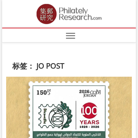
Skip
to
content
标签：
JO POST