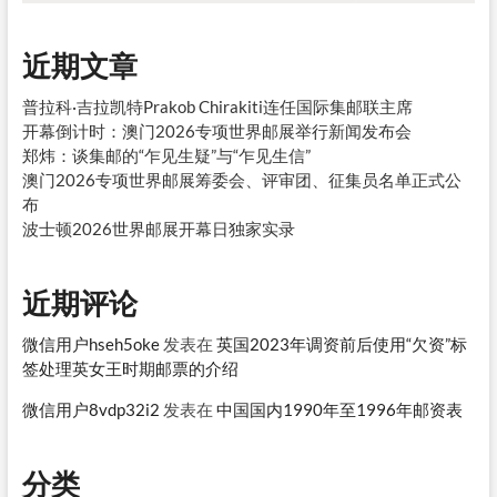
近期文章
普拉科·吉拉凯特Prakob Chirakiti连任国际集邮联主席
开幕倒计时：澳门2026专项世界邮展举行新闻发布会
郑炜：谈集邮的“乍见生疑”与“乍见生信”
澳门2026专项世界邮展筹委会、评审团、征集员名单正式公
布
波士顿2026世界邮展开幕日独家实录
近期评论
微信用户hseh5oke
发表在
英国2023年调资前后使用“欠资”标
签处理英女王时期邮票的介绍
微信用户8vdp32i2
发表在
中国国内1990年至1996年邮资表
分类