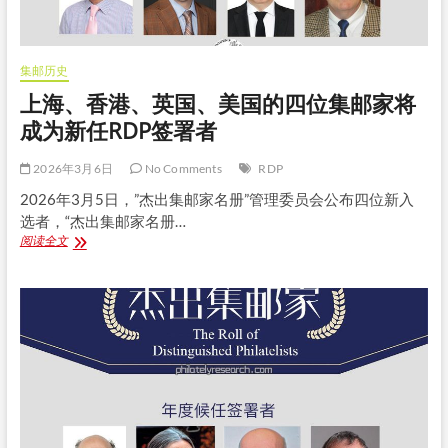
集邮历史
上海、香港、英国、美国的四位集邮家将
成为新任RDP签署者
2026年3月6日
No Comments
RDP
2026年3月5日，”杰出集邮家名册”管理委员会公布四位新入
选者，“杰出集邮家名册…
上
阅读全文
海、
香
港、
英
国、
美
国
的
四
位
集