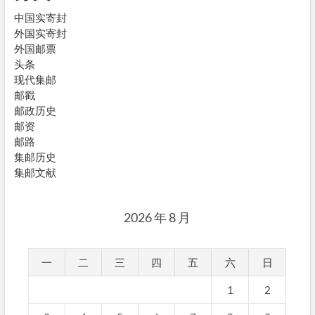
中国实寄封
外国实寄封
外国邮票
头条
现代集邮
邮戳
邮政历史
邮资
邮路
集邮历史
集邮文献
2026 年 8 月
一
二
三
四
五
六
日
1
2