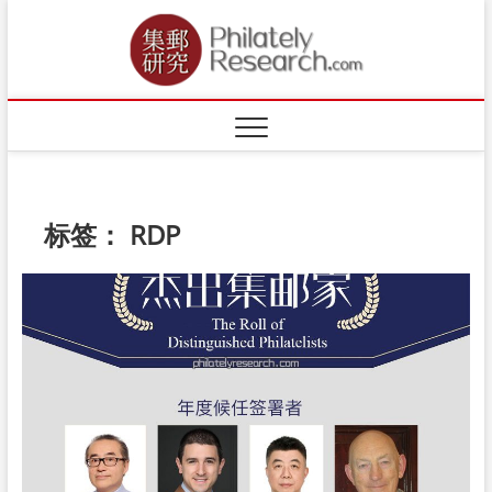
Skip
to
content
标签：
RDP