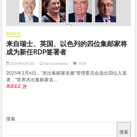
邮
家
将
成
为
新
集邮历史
任
RDP
来自瑞士、英国、以色列的四位集邮家将
签
成为新任RDP签署者
署
者
2025年4月2日
No Comments
RDP
2025年2月6日，”杰出集邮家名册”管理委员会选出四位入选
者，“世界杰出集邮家名…
来
阅读全文
自
瑞
士、
英
国、
搜索
以
色
列
搜索
的