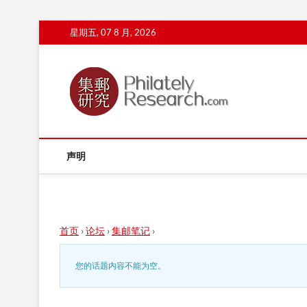
Skip
星期五, 07 8 月, 2026
to
content
声明
首页
›
论坛
›
集邮笔记
›
您的话题内容不能为空。