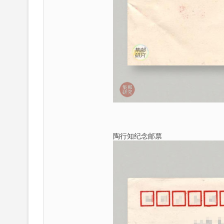
陶行知纪念邮票