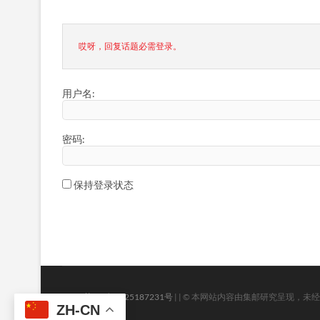
哎呀，回复话题必需登录。
用户名:
密码:
保持登录状态
| ICP:
苏ICP备2025187231号
| | © 本网站内容由集邮研究呈现，未经许可，不得转载
ZH-CN